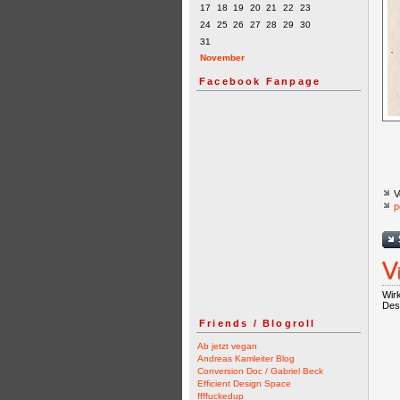
17
18
19
20
21
22
23
24
25
26
27
28
29
30
31
November
Facebook Fanpage
V
p
V
Wirk
Des
Friends / Blogroll
Ab jetzt vegan
Andreas Kamleiter Blog
Conversion Doc / Gabriel Beck
Efficient Design Space
ffffuckedup