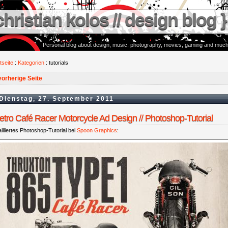
christian kolos // design blog }
Personal blog about design, music, photography, movies, gaming and much
tseite
:
Kategorien
: tutorials
vorherige Seite
Dienstag, 27. September 2011
etro Café Racer Motorcycle Ad Design // Photoshop-Tutorial
illiertes Photoshop-Tutorial bei
Spoon Graphics
: