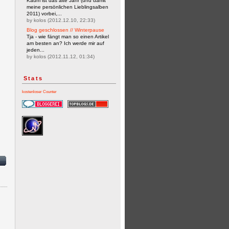
Kaum ist das alte Jahr (und damit
meine persönlichen Lieblingsalben
2011) vorbei,...
by kolos (2012.12.10, 22:33)
Blog geschlossen // Winterpause
Tja - wie fängt man so einen Artikel
am besten an? Ich werde mir auf
jeden...
by kolos (2012.11.12, 01:34)
Stats
kostenloser Counter