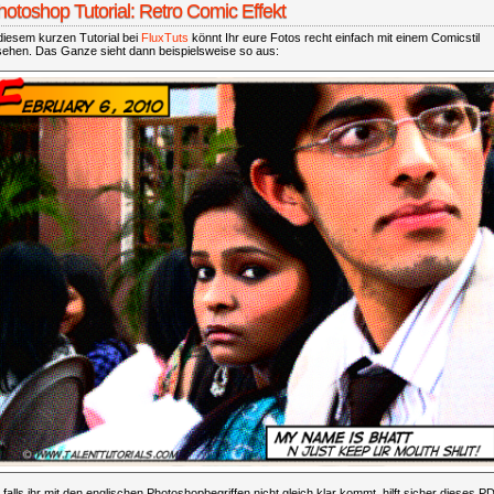
hotoshop Tutorial: Retro Comic Effekt
diesem kurzen Tutorial bei
FluxTuts
könnt Ihr eure Fotos recht einfach mit einem Comicstil
sehen. Das Ganze sieht dann beispielsweise so aus:
falls ihr mit den englischen Photoshopbegriffen nicht gleich klar kommt, hilft sicher dieses P