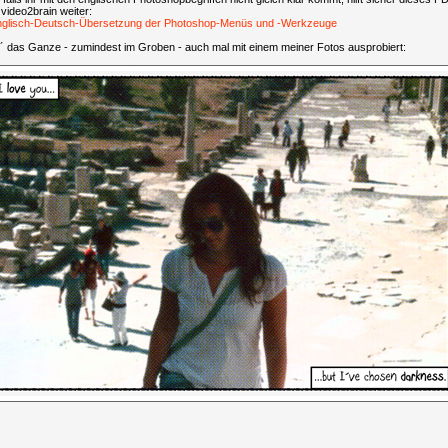
video2brain weiter:
nglisch-Deutsch-Übersetzung der Photoshop-Menüs und -Werkzeuge
´ das Ganze - zumindest im Groben - auch mal mit einem meiner Fotos ausprobiert: