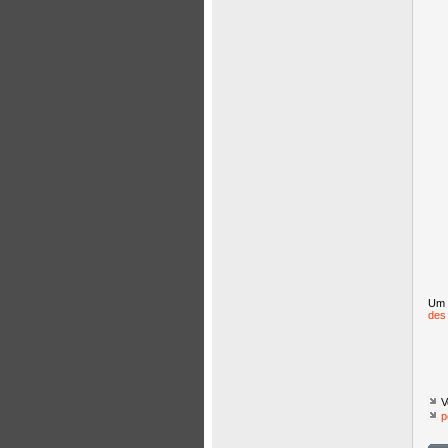
Um a
des
V
p