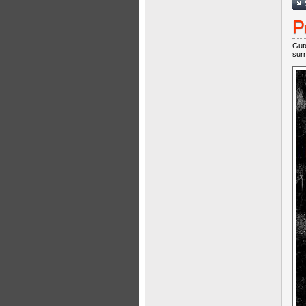
P
Gute
surr