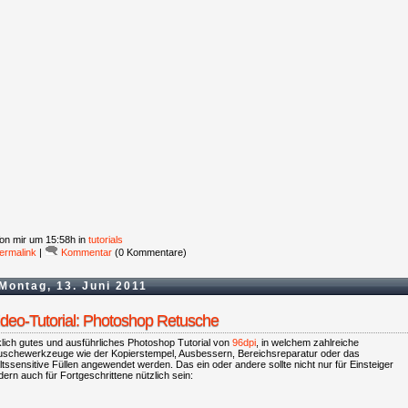
on mir
um 15:58h in
tutorials
ermalink
|
Kommentar
(0 Kommentare)
Montag, 13. Juni 2011
ideo-Tutorial: Photoshop Retusche
lich gutes und ausführliches Photoshop Tutorial von
96dpi
, in welchem zahlreiche
uschewerkzeuge wie der Kopierstempel, Ausbessern, Bereichsreparatur oder das
ltssensitive Füllen angewendet werden. Das ein oder andere sollte nicht nur für Einsteiger
ern auch für Fortgeschrittene nützlich sein: