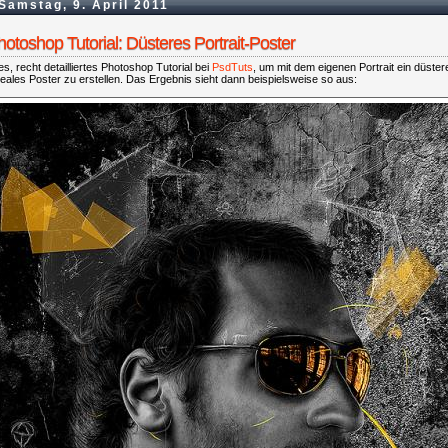
Samstag, 9. April 2011
hotoshop Tutorial: Düsteres Portrait-Poster
s, recht detailliertes Photoshop Tutorial bei
PsdTuts
, um mit dem eigenen Portrait ein düster
eales Poster zu erstellen. Das Ergebnis sieht dann beispielsweise so aus: