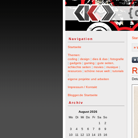
{ 
Star
Navigation
» 
Startseite
Themen:
coding
|
design
|
dies & das
|
fotografie
|
gadgets
|
gaming
|
gute seiten,
schlechte seiten
|
movies
|
musique
|
R
resources
|
schöne neue welt
|
tutorials
|
Deta
eigene projekte und arbeiten
Impressum / Kontakt
Blogger.de Startseite
Archiv
August 2026
Mo
Di
Mi
Do
Fr
Sa
So
1
2
3
4
5
6
7
8
9
10
11
12
13
14
15
16