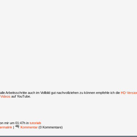
lle Arbeitsschritte auch im Vollbild gut nachvollziehen zu können empfehle ich die
HD-Versio
 Videos
auf YouTube.
on mir
um 01:47h in
tutorials
ermalink
|
Kommentar
(0 Kommentare)