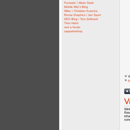
Fuctastic / Mario Stark
Mobile Mat´s Blog
Niltec / Christian Kutscha
Rocka Graphics / Jan Sperl
SEO Blog / Tom Zeithaml
Timo Hahn
vivir a fondo
zappalotshop
V
p
V
Wirk
Ret
inha
sond