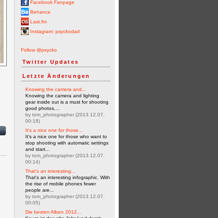
Facebook Fanpage
Behance
Last.fm
Instagram: psyckodad
Follow @psycko
Twitter Updates
Letzte Änderungen
Knowing the camera and...
Knowing the camera and lighting
gear inside out is a must for shooting
good photos....
by tom_photographer (2013.12.07,
00:18)
It's a nice one for those...
It's a nice one for those who want to
stop shooting with automatic settings
and start...
by tom_photographer (2013.12.07,
00:14)
That's an interesting...
That's an interesting infographic. With
the rise of mobile phones fewer
people are...
by tom_photographer (2013.12.07,
00:05)
Die besten Alben 2012...