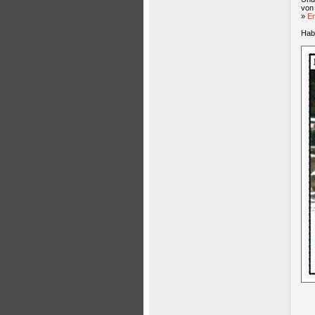
von 
»
E
Hab