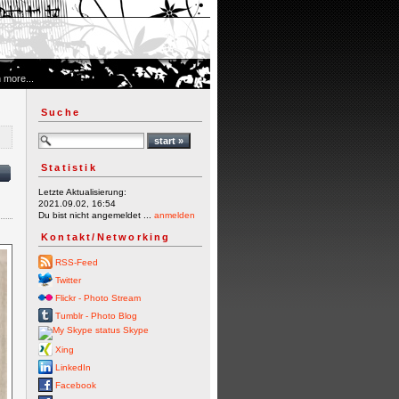
 more...
Suche
Statistik
Letzte Aktualisierung:
2021.09.02, 16:54
Du bist nicht angemeldet ...
anmelden
Kontakt/Networking
RSS-Feed
Twitter
Flickr - Photo Stream
Tumblr - Photo Blog
Skype
Xing
LinkedIn
Facebook