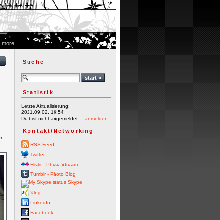
 more...
Suche
Statistik
Letzte Aktualisierung:
2021.09.02, 16:54
Du bist nicht angemeldet ...
anmelden
Kontakt/Networking
en
RSS-Feed
Twitter
Flickr - Photo Stream
Tumblr - Photo Blog
Skype
Xing
LinkedIn
Facebook