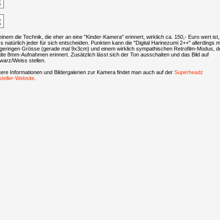
inem die Technik, die eher an eine "Kinder-Kamera" erinnert, wirklich ca. 150,- Euro wert ist,
 natürlich jeder für sich entscheiden. Punkten kann die "Digital Harinezumi 2++" allerdings m
 geringen Grösse (gerade mal 9x3cm) und einem wirklich sympathischen Retrofilm-Modus, d
lte 8mm-Aufnahmen erinnert. Zusätzlich lässt sich der Ton ausschalten und das Bild auf
warz/Weiss stellen.
ere Informationen und Bildergalerien zur Kamera findet man auch auf der
Superheadz
teller-Website
.