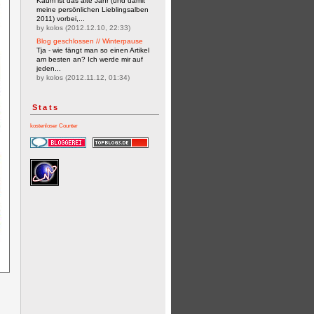
Kaum ist das alte Jahr (und damit
meine persönlichen Lieblingsalben
2011) vorbei,...
by kolos (2012.12.10, 22:33)
Blog geschlossen // Winterpause
Tja - wie fängt man so einen Artikel
am besten an? Ich werde mir auf
jeden...
by kolos (2012.11.12, 01:34)
Stats
kostenloser Counter