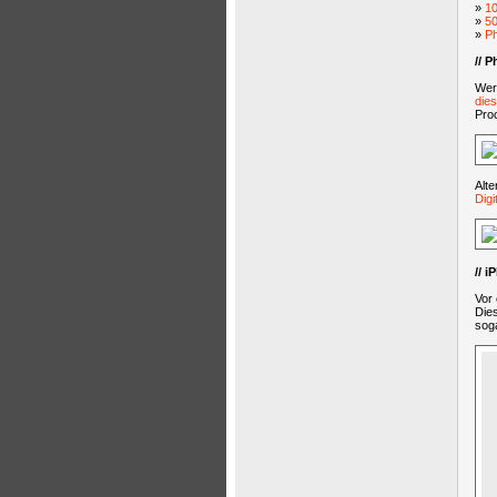
»
10
»
50
»
Ph
// 
Wer 
die
Pro
Alte
Dig
// 
Vor 
Die
soga