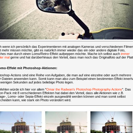
h wenn ich persönlich das Experimentieren mit analogen Kameras und verschiedenen Filme
t mehr missen möchte, gibt es natürlich immer wieder das ein oder andere digitale Foto,
ches man durch einen Lomo/Retro-Effekt aufpeppen möchte. Mache ich selbst auch
immer
der
mal
gerne und hat darüberhinaus den Vorteil, dass man noch das Originalfoto auf der Plat
Lomo-Effekt mit Photoshop-Aktionen:
toshop-Actions sind eine Reihe von Aufgaben, die man auf eine einzelne oder auch mehrere
-Dateien anwenden kann. Somit kann man also zum Beispiel einen bestimmten Effekt innerh
 wenigen Sekunden auf jedes beliebige Photo legen.
ehlen würde ich hier vor allem "
Omar the Radwan's Photoshop Photography Actions
". Das
on-Pack mit 8 verschiedenen Effekten hat dabei den Vorteil, dass alle Aktionen wie z.B.
tage-, Lomo- oder Sepia-Effekt einzeln ausgewählt werden können und man somit selbst
cheiden kann, wie stark ein Photo verändert wird.