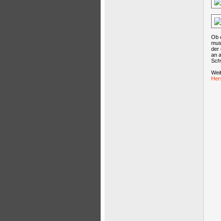
Ob e
muss
der
an a
Sch
Weit
Hers