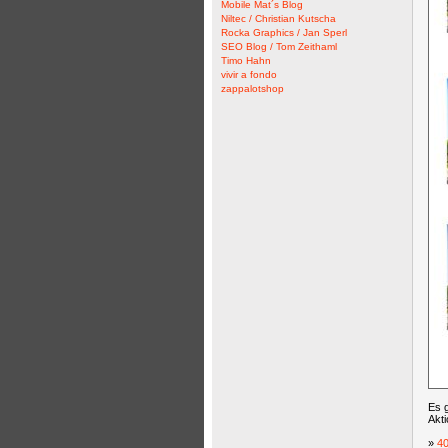
Mobile Mat´s Blog
Niltec / Christian Kutscha
Rocka Graphics / Jan Sperl
SEO Blog / Tom Zeithaml
Timo Hahn
vivir a fondo
zappalotshop
Es g
Akti
»
40