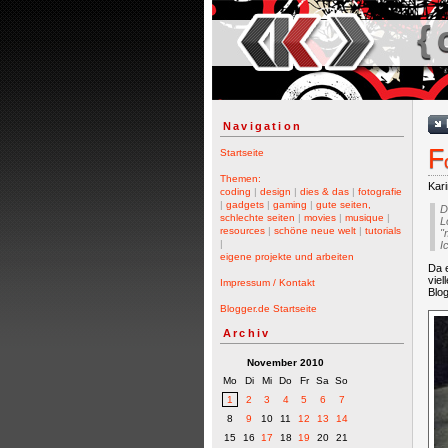
{ 
Navigation
F
Startseite
Themen:
Kar
coding
|
design
|
dies & das
|
fotografie
|
gadgets
|
gaming
|
gute seiten,
D
schlechte seiten
|
movies
|
musique
|
L
resources
|
schöne neue welt
|
tutorials
"
|
I
eigene projekte und arbeiten
Da e
viel
Impressum / Kontakt
Blog
Blogger.de Startseite
Archiv
November 2010
Mo
Di
Mi
Do
Fr
Sa
So
1
2
3
4
5
6
7
8
9
10
11
12
13
14
15
16
17
18
19
20
21