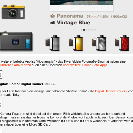
 weitere, beliebte App ist "Hipstamatic" - das Kwerfeldein Fotografie-Blog hat neben einem
ührlichen Artikel dazu
auch einen Überblick
über weitere iPhone Foto-Apps
.
Digitale Lomo: Digital Harinezumi 2++
uter Letzt hier noch die einzige, mir bekannte "digitale Lomo" - die
Digital Harinezumi 2++
vo
erheadz Tokyo:
Kamera-Features sind dabei auf den ersten Blick wirklich alles andere als berauschend -
erdings müssen sie das für typische Lomo-Style Photos wohl auch nicht sein. Der Sensor ko
 3 Megapixeln aus und man kann zwischen ISO 100 und ISO 800 wechseln. "Gefüttert" wird d
era dabei über eine Micro SD Card.