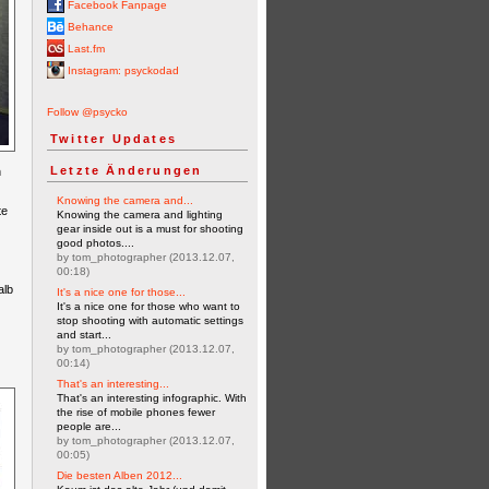
Facebook Fanpage
Behance
Last.fm
Instagram: psyckodad
Follow @psycko
Twitter Updates
Letzte Änderungen
n
Knowing the camera and...
te
Knowing the camera and lighting
gear inside out is a must for shooting
good photos....
by tom_photographer (2013.12.07,
00:18)
alb
It's a nice one for those...
It's a nice one for those who want to
stop shooting with automatic settings
and start...
by tom_photographer (2013.12.07,
00:14)
That's an interesting...
That's an interesting infographic. With
the rise of mobile phones fewer
people are...
by tom_photographer (2013.12.07,
00:05)
Die besten Alben 2012...