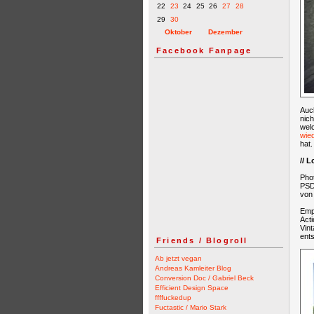
22
23
24
25
26
27
28
29
30
Oktober
Dezember
Facebook Fanpage
Auc
nich
wel
wie
hat.
// 
Pho
PSD
von
Empf
Acti
Vin
ents
Friends / Blogroll
Ab jetzt vegan
Andreas Kamleiter Blog
Conversion Doc / Gabriel Beck
Efficient Design Space
ffffuckedup
Fuctastic / Mario Stark