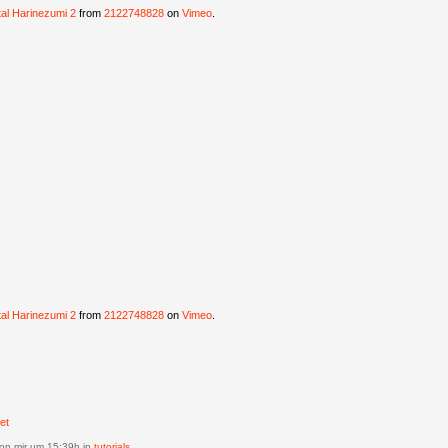
tal Harinezumi 2
from
2122748828
on
Vimeo
.
tal Harinezumi 2
from
2122748828
on
Vimeo
.
et
on mir
um 15:39h in
tutorials