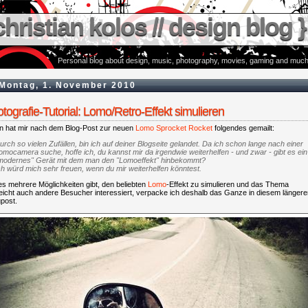
christian kolos // design blog }
Personal blog about design, music, photography, movies, gaming and much
Montag, 1. November 2010
otografie-Tutorial: Lomo/Retro-Effekt simulieren
in hat mir nach dem Blog-Post zur neuen
Lomo Sprocket Rocket
folgendes gemailt:
urch so vielen Zufällen, bin ich auf deiner Blogseite gelandet. Da ich schon lange nach einer
omocamera suche, hoffe ich, du kannst mir da irgendwie weiterhelfen - und zwar - gibt es ein
modernes" Gerät mit dem man den "Lomoeffekt" hinbekommt?
ch würd mich sehr freuen, wenn du mir weiterhelfen könntest.
s mehrere Möglichkeiten gibt, den beliebten
Lomo
-Effekt zu simulieren und das Thema
leicht auch andere Besucher interessiert, verpacke ich deshalb das Ganze in diesem länger
post.