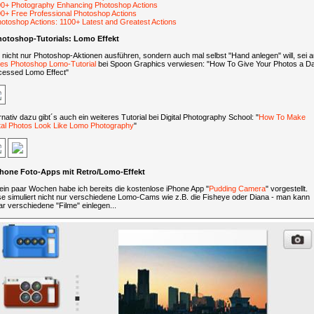
0+ Photography Enhancing Photoshop Actions
0+ Free Professional Photoshop Actions
otoshop Actions: 1100+ Latest and Greatest Actions
Photoshop-Tutorials: Lomo Effekt
nicht nur Photoshop-Aktionen ausführen, sondern auch mal selbst "Hand anlegen" will, sei a
ses Photoshop Lomo-Tutorial
bei Spoon Graphics verwiesen: "How To Give Your Photos a D
cessed Lomo Effect"
rnativ dazu gibt´s auch ein weiteres Tutorial bei Digital Photography School: "
How To Make
ital Photos Look Like Lomo Photography
"
iPhone Foto-Apps mit Retro/Lomo-Effekt
ein paar Wochen habe ich bereits die kostenlose iPhone App "
Pudding Camera
" vorgestellt.
se simuliert nicht nur verschiedene Lomo-Cams wie z.B. die Fisheye oder Diana - man kann
r verschiedene "Filme" einlegen...