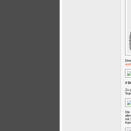
Eine
ausf
// 
Zu g
Sup
Die 
all
mit
Kam