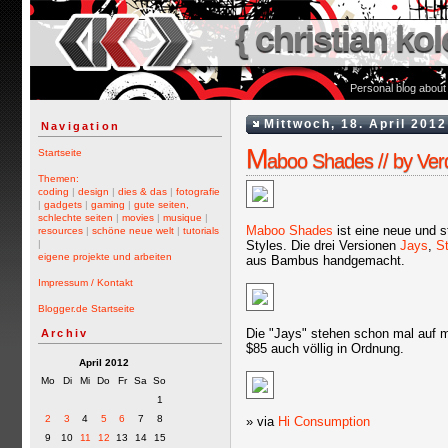
{ christian kol
Personal blog about
Mittwoch, 18. April 2012
Navigation
M
Startseite
aboo Shades // by Ver
Themen:
coding
|
design
|
dies & das
|
fotografie
|
gadgets
|
gaming
|
gute seiten,
schlechte seiten
|
movies
|
musique
|
Maboo Shades
ist eine neue und s
resources
|
schöne neue welt
|
tutorials
Styles. Die drei Versionen
Jays
,
St
|
eigene projekte und arbeiten
aus Bambus handgemacht.
Impressum / Kontakt
Blogger.de Startseite
Die "Jays" stehen schon mal auf m
Archiv
$85 auch völlig in Ordnung.
April 2012
Mo
Di
Mi
Do
Fr
Sa
So
1
2
3
4
5
6
7
8
» via
Hi Consumption
9
10
11
12
13
14
15