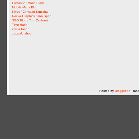
Fuctastic / Mario Stark
Mobile Mat´s Blog
Niltec / Christian Kutscha
Rocka Graphics / Jan Sperl
SEO Blog / Tom Zeithaml
Timo Hahn
vivir a fondo
zappalotshop
Hosted by
Blogger.de
- mad