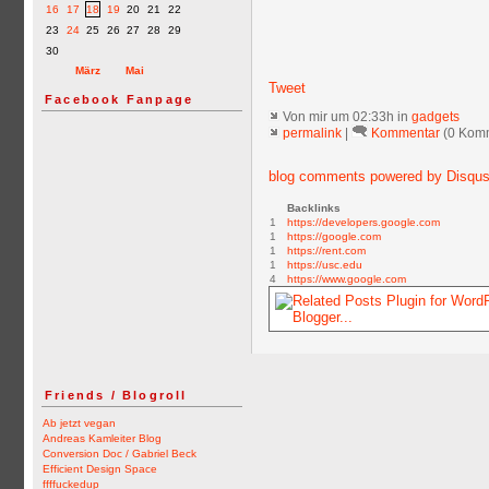
16
17
18
19
20
21
22
23
24
25
26
27
28
29
30
März
Mai
Tweet
Facebook Fanpage
Von mir
um 02:33h in
gadgets
permalink
|
Kommentar
(0 Kom
blog comments powered by
Disqu
Backlinks
1
https://developers.google.com
1
https://google.com
1
https://rent.com
1
https://usc.edu
4
https://www.google.com
Friends / Blogroll
Ab jetzt vegan
Andreas Kamleiter Blog
Conversion Doc / Gabriel Beck
Efficient Design Space
ffffuckedup