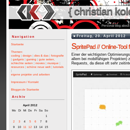
{ christian kol
Personal blog about
Freitag, 20. April 2012
Navigation
S
Startseite
pritePad // Online-Tool
Themen:
Einer der wichtigsten Optimierung
coding
|
design
|
dies & das
|
fotografie
allem bei mobilfähigen Projekten) 
|
gadgets
|
gaming
|
gute seiten,
Requests, da diese oft sehr zeitint
schlechte seiten
|
movies
|
musique
|
resources
|
schöne neue welt
|
tutorials
|
eigene projekte und arbeiten
Impressum / Kontakt
Blogger.de Startseite
Archiv
April 2012
Mo
Di
Mi
Do
Fr
Sa
So
1
2
3
4
5
6
7
8
9
10
11
12
13
14
15