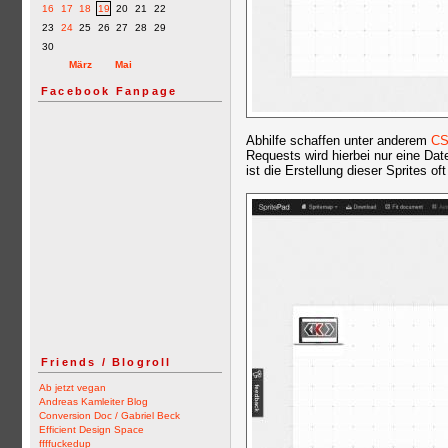
16
17
18
19
20
21
22
23
24
25
26
27
28
29
30
März
Mai
Facebook Fanpage
Abhilfe schaffen unter anderem
CS
Requests wird hierbei nur eine Date
ist die Erstellung dieser Sprites o
Friends / Blogroll
Ab jetzt vegan
Andreas Kamleiter Blog
Conversion Doc / Gabriel Beck
Efficient Design Space
ffffuckedup