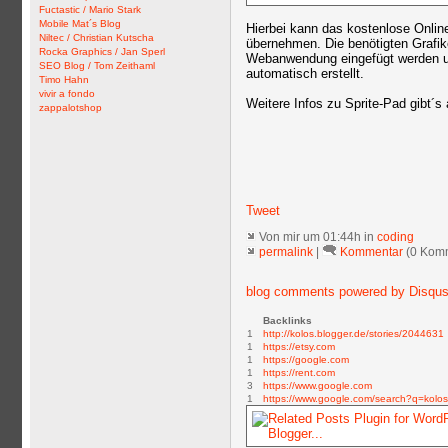
Fuctastic / Mario Stark
Mobile Mat´s Blog
Hierbei kann das kostenlose Onlin
Niltec / Christian Kutscha
übernehmen. Die benötigten Grafik
Rocka Graphics / Jan Sperl
Webanwendung eingefügt werden u
SEO Blog / Tom Zeithaml
automatisch erstellt.
Timo Hahn
vivir a fondo
Weitere Infos zu Sprite-Pad gibt´s
zappalotshop
Tweet
Von mir
um 01:44h in
coding
permalink
|
Kommentar
(0 Kom
blog comments powered by
Disqu
Backlinks
1
http://kolos.blogger.de/stories/2044631
1
https://etsy.com
1
https://google.com
1
https://rent.com
3
https://www.google.com
1
https://www.google.com/search?q=kolos