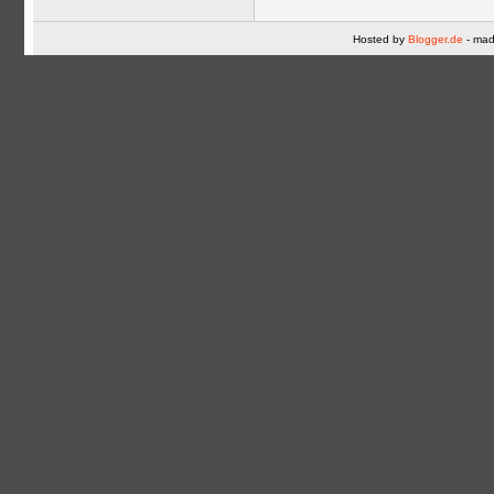
Hosted by
Blogger.de
- mad