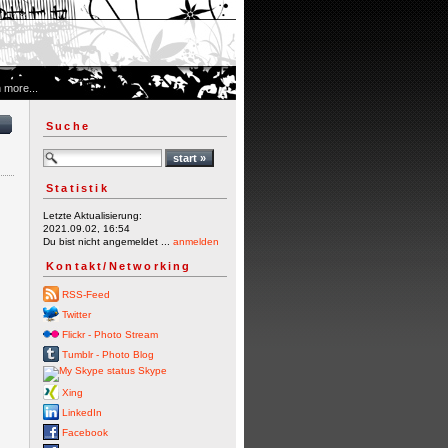
 more...
Suche
Statistik
Letzte Aktualisierung:
2021.09.02, 16:54
Du bist nicht angemeldet ...
anmelden
Kontakt/Networking
RSS-Feed
Twitter
Flickr - Photo Stream
Tumblr - Photo Blog
Skype
Xing
LinkedIn
Facebook