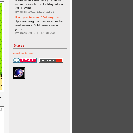
Kaum ist das alte Jahr (und damit
meine persönlichen Lieblingsalben
2011) vorbei,...
by kolos (2012.12.10, 22:33)
Blog geschlossen // Winterpause
Tja - wie fängt man so einen Artikel
am besten an? Ich werde mir auf
jeden...
by kolos (2012.11.12, 01:34)
Stats
kostenloser Counter
-