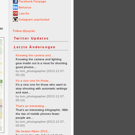
Facebook Fanpage
Behance
Last.fm
Instagram: psyckodad
as
Follow @psycko
Twitter Updates
Letzte Änderungen
Knowing the camera and...
Knowing the camera and lighting
gear inside out is a must for shooting
good photos....
by tom_photographer (2013.12.07,
00:18)
It's a nice one for those...
It's a nice one for those who want to
stop shooting with automatic settings
and start...
by tom_photographer (2013.12.07,
00:14)
That's an interesting...
That's an interesting infographic. With
the rise of mobile phones fewer
people are...
by tom_photographer (2013.12.07,
00:05)
Die besten Alben 2012...