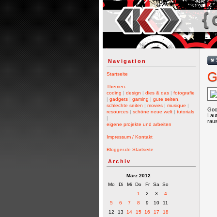
{ 
Navigation
G
Startseite
Themen:
coding
|
design
|
dies & das
|
fotografie
|
gadgets
|
gaming
|
gute seiten,
schlechte seiten
|
movies
|
musique
|
Goog
resources
|
schöne neue welt
|
tutorials
Lau
|
rau
eigene projekte und arbeiten
Impressum / Kontakt
Blogger.de Startseite
Archiv
März 2012
Mo
Di
Mi
Do
Fr
Sa
So
1
2
3
4
5
6
7
8
9
10
11
12
13
14
15
16
17
18