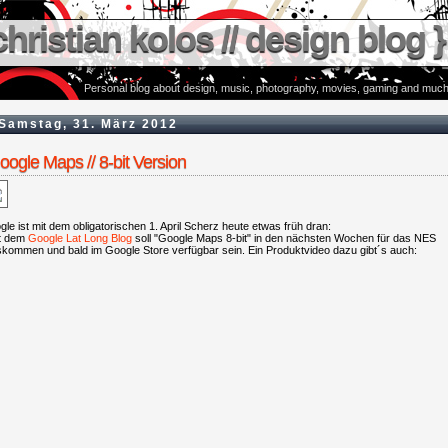
christian kolos // design blog }
Personal blog about design, music, photography, movies, gaming and much
Samstag, 31. März 2012
oogle Maps // 8-bit Version
le ist mit dem obligatorischen 1. April Scherz heute etwas früh dran:
t dem
Google Lat Long Blog
soll "Google Maps 8-bit" in den nächsten Wochen für das NES
skommen und bald im Google Store verfügbar sein. Ein Produktvideo dazu gibt´s auch: