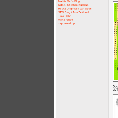
Mobile Mat´s Blog
Niltec / Christian Kutscha
Rocka Graphics / Jan Sperl
SEO Blog / Tom Zeithaml
Timo Hahn
vivir a fondo
zappalotshop
Doch
bit 