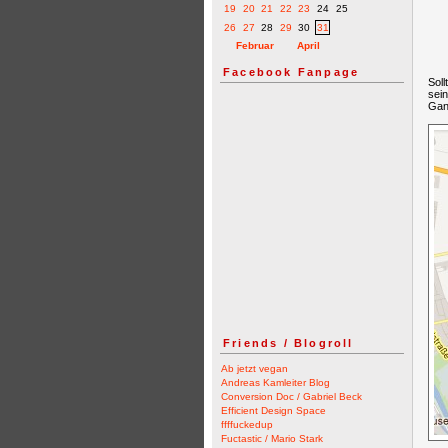
19
20
21
22
23
24
25
26
27
28
29
30
31
Februar
April
Facebook Fanpage
Sol
sei
Ganz
Friends / Blogroll
Ab jetzt vegan
Andreas Kamleiter Blog
Conversion Doc / Gabriel Beck
Efficient Design Space
ffffuckedup
Fuctastic / Mario Stark