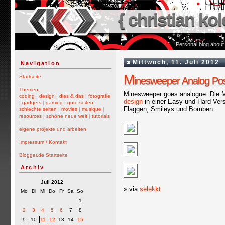
{ christian kol
Personal blog about
Mittwoch, 11. Juli 2012
Navigation
M
Startseite
inesweeper Analog Pos
Themen:
Minesweeper goes analogue. Die 
coding
|
design
|
dies & das
|
fotografie
design
in einer Easy und Hard Versi
|
gadgets
|
gaming
|
gute seiten,
Flaggen, Smileys und Bomben.
schlechte seiten
|
movies
|
musique
|
resources
|
schöne neue welt
|
tutorials
|
eigene projekte und arbeiten
Impressum / Kontakt
Blogger.de Startseite
Archiv
Juli 2012
» via
selekkt
Mo
Di
Mi
Do
Fr
Sa
So
1
2
3
4
5
6
7
8
9
10
11
12
13
14
15