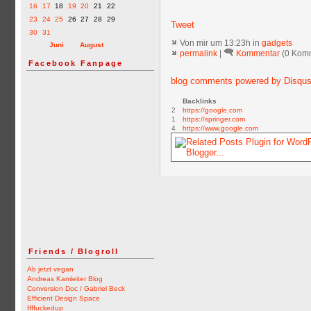
16
17
18
19
20
21
22
23
24
25
26
27
28
29
Tweet
30
31
Von mir
um 13:23h in
gadgets
Juni
August
permalink
|
Kommentar
(0 Kom
Facebook Fanpage
blog comments powered by
Disqu
Backlinks
2
https://google.com
1
https://springer.com
4
https://www.google.com
Friends / Blogroll
Ab jetzt vegan
Andreas Kamleiter Blog
Conversion Doc / Gabriel Beck
Efficient Design Space
ffffuckedup