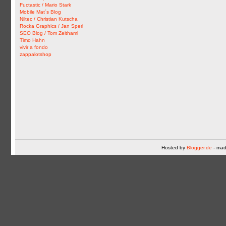
Fuctastic / Mario Stark
Mobile Mat´s Blog
Niltec / Christian Kutscha
Rocka Graphics / Jan Sperl
SEO Blog / Tom Zeithaml
Timo Hahn
vivir a fondo
zappalotshop
Hosted by
Blogger.de
- mad