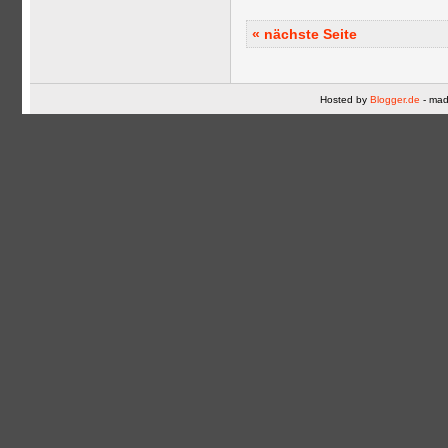
« nächste Seite
Hosted by
Blogger.de
- mad