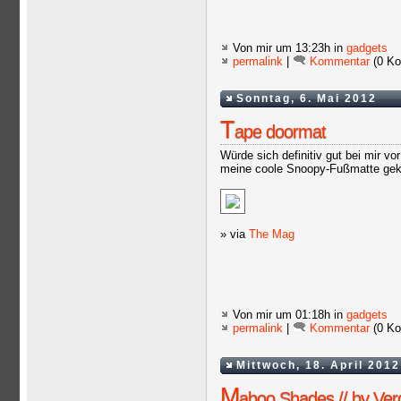
Von mir
um 13:23h in
gadgets
permalink
|
Kommentar
(0 Ko
Sonntag, 6. Mai 2012
T
ape doormat
Würde sich definitiv gut bei mir 
meine coole Snoopy-Fußmatte gekl
» via
The Mag
Von mir
um 01:18h in
gadgets
permalink
|
Kommentar
(0 Ko
Mittwoch, 18. April 2012
M
aboo Shades // by Ver