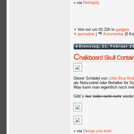
» via
Retropoly
Von mir
um 01:22h in
gadgets
permalink
|
Kommentar
(0 Ko
Dienstag, 21. Februar 2
C
halkboard Skull Containe
Dieser Schädel von
Little Blue Bir
als Notizzettel oder Behälter für 
Was kann man eigentlich noch me
Gibt´s
hier
leider nicht mehr
wiede
» via
Design you trust