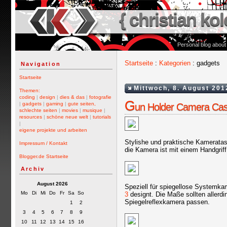
{ christian kol
Personal blog about
Startseite
:
Kategorien
: gadgets
Navigation
Startseite
Mittwoch, 8. August 201
Themen:
coding
|
design
|
dies & das
|
fotografie
G
|
gadgets
|
gaming
|
gute seiten,
un Holder Camera Cas
schlechte seiten
|
movies
|
musique
|
resources
|
schöne neue welt
|
tutorials
|
eigene projekte und arbeiten
Stylishe und praktische Kameratasc
Impressum / Kontakt
die Kamera ist mit einem Handgrif
Blogger.de Startseite
Archiv
August 2026
Speziell für spiegellose Systemk
Mo
Di
Mi
Do
Fr
Sa
So
3
designt. Die Maße sollten allerdi
Spiegelreflexkamera passen.
1
2
3
4
5
6
7
8
9
10
11
12
13
14
15
16