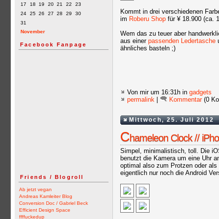
17
18
19
20
21
22
23
Kommt in drei verschiedenen Farb
24
25
26
27
28
29
30
im
Roberu Shop
für ¥ 18.900 (ca. 1
31
November
Wem das zu teuer aber handwerklic
aus einer
passenden
Ledertasche
u
Facebook Fanpage
ähnliches basteln ;)
Von mir
um 16:31h in
gadgets
permalink
|
Kommentar
(0 Ko
Mittwoch, 25. Juli 2012
C
hameleon Clock // iPh
Simpel, minimalistisch, toll. Die 
benutzt die Kamera um eine Uhr a
optimal also zum Protzen oder als S
eigentlich nur noch die Android Ve
Friends / Blogroll
Ab jetzt vegan
Andreas Kamleiter Blog
Conversion Doc / Gabriel Beck
Efficient Design Space
ffffuckedup