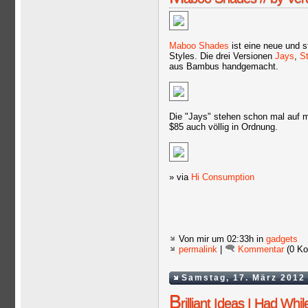
Maboo Shades
ist eine neue und s
Styles. Die drei Versionen
Jays
,
St
aus Bambus handgemacht.
Die "Jays" stehen schon mal auf m
$85 auch völlig in Ordnung.
» via
Hi Consumption
Von mir
um 02:33h in
gadgets
permalink
|
Kommentar
(0 Ko
Samstag, 17. März 2012
B
rilliant Ideas I Had Whi