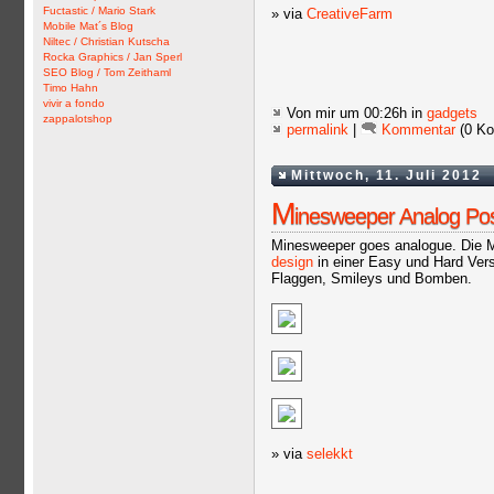
Fuctastic / Mario Stark
» via
CreativeFarm
Mobile Mat´s Blog
Niltec / Christian Kutscha
Rocka Graphics / Jan Sperl
SEO Blog / Tom Zeithaml
Timo Hahn
vivir a fondo
Von mir
um 00:26h in
gadgets
zappalotshop
permalink
|
Kommentar
(0 Ko
Mittwoch, 11. Juli 2012
M
inesweeper Analog Pos
Minesweeper goes analogue. Die 
design
in einer Easy und Hard Versi
Flaggen, Smileys und Bomben.
» via
selekkt