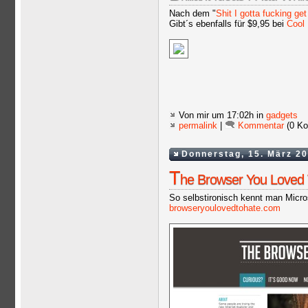
Nach dem "
Shit I gotta fucking ge
Gibt´s ebenfalls für $9,95 bei
Cool 
Von mir
um 17:02h in
gadgets
permalink
|
Kommentar
(0 Ko
Donnerstag, 15. März 2
T
he Browser You Loved 
So selbstironisch kennt man Micro
browseryoulovedtohate.com