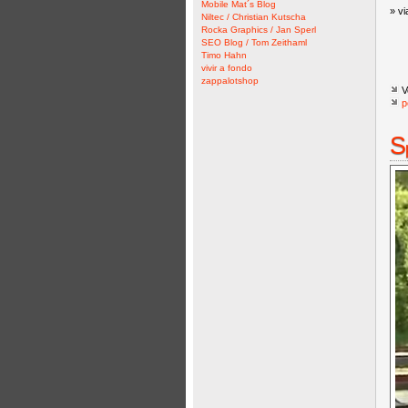
Mobile Mat´s Blog
» v
Niltec / Christian Kutscha
Rocka Graphics / Jan Sperl
SEO Blog / Tom Zeithaml
Timo Hahn
vivir a fondo
zappalotshop
V
p
S