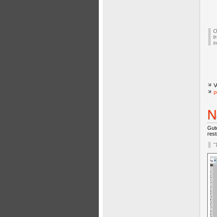
O
t
s
V
p
N
Gut
res
"