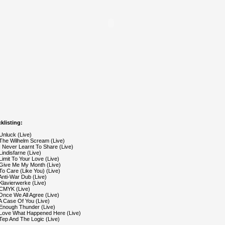
klisting:
Unluck (Live)
 The Wilhelm Scream (Live)
I Never Learnt To Share (Live)
Lindisfarne (Live)
Limit To Your Love (Live)
 Give Me My Month (Live)
To Care (Like You) (Live)
Anti-War Dub (Live)
Klavierwerke (Live)
 CMYK (Live)
Once We All Agree (Live)
A Case Of You (Live)
 Enough Thunder (Live)
 Love What Happened Here (Live)
Tep And The Logic (Live)