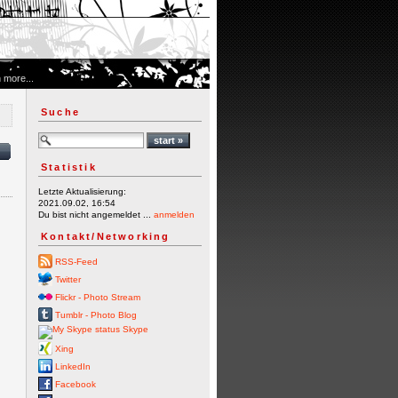
 more...
Suche
Statistik
Letzte Aktualisierung:
2021.09.02, 16:54
Du bist nicht angemeldet ...
anmelden
Kontakt/Networking
RSS-Feed
Twitter
Flickr - Photo Stream
Tumblr - Photo Blog
Skype
Xing
LinkedIn
Facebook