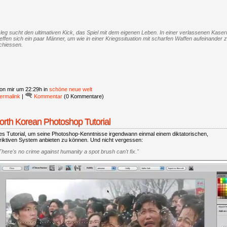
leg sucht den ultimativen Kick, das Spiel mit dem eigenen Leben. In einer verlassenen Kaser
reffen sich ein paar Männer, um wie in einer Kriegssituation mit scharfen Waffen aufeinander 
chiessen.
on mir
um 22:29h in
schöne neue welt
ermalink
|
Kommentar
(0 Kommentare)
orth Korean Photoshop Tutorial
es Tutorial, um seine Photoshop-Kenntnisse irgendwann einmal einem diktatorischen,
triktiven System anbieten zu können. Und nicht vergessen:
There's no crime against humanity a spot brush can't fix."