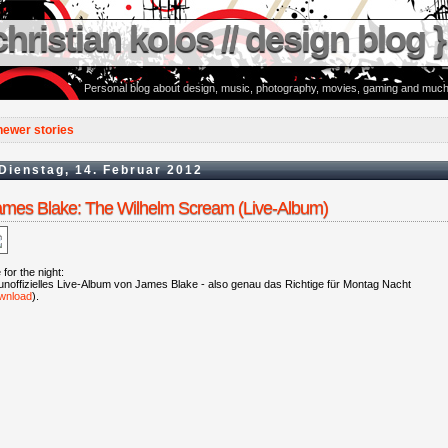
christian kolos // design blog }
Personal blog about design, music, photography, movies, gaming and much
newer stories
Dienstag, 14. Februar 2012
ames Blake: The Wilhelm Scream (Live-Album)
for the night:
unoffizielles Live-Album von James Blake - also genau das Richtige für Montag Nacht
wnload
).