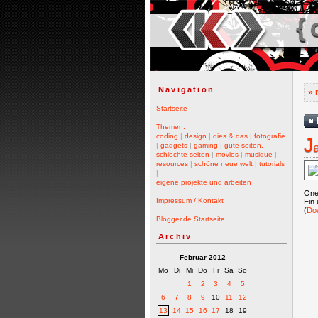
{ 
Navigation
» 
Startseite
Themen:
coding
|
design
|
dies & das
|
fotografie
J
|
gadgets
|
gaming
|
gute seiten,
schlechte seiten
|
movies
|
musique
|
resources
|
schöne neue welt
|
tutorials
|
eigene projekte und arbeiten
One 
Impressum / Kontakt
Ein 
(
Do
Blogger.de Startseite
Archiv
Februar 2012
Mo
Di
Mi
Do
Fr
Sa
So
1
2
3
4
5
6
7
8
9
10
11
12
13
14
15
16
17
18
19