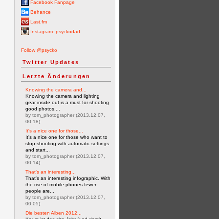
Facebook Fanpage
Behance
Last.fm
Instagram: psyckodad
Follow @psycko
Twitter Updates
Letzte Änderungen
Knowing the camera and...
Knowing the camera and lighting
gear inside out is a must for shooting
good photos....
by tom_photographer (2013.12.07,
00:18)
It's a nice one for those...
It's a nice one for those who want to
stop shooting with automatic settings
and start...
by tom_photographer (2013.12.07,
00:14)
That's an interesting...
That's an interesting infographic. With
the rise of mobile phones fewer
people are...
by tom_photographer (2013.12.07,
00:05)
Die besten Alben 2012...