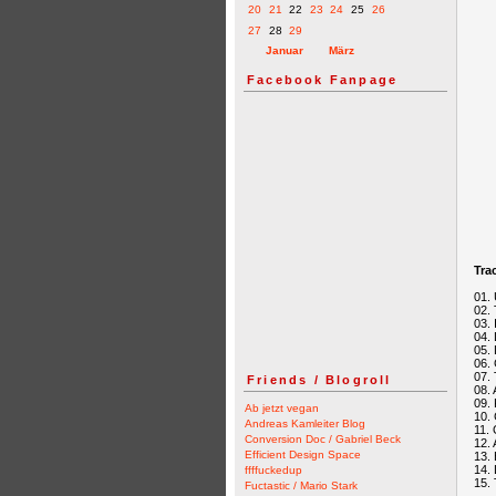
20
21
22
23
24
25
26
27
28
29
Januar
März
Facebook Fanpage
Trac
01. 
02.
03. 
04. 
05. 
06.
07. 
Friends / Blogroll
08. 
09. 
Ab jetzt vegan
10.
Andreas Kamleiter Blog
11. 
Conversion Doc / Gabriel Beck
12. 
Efficient Design Space
13.
14.
ffffuckedup
15. 
Fuctastic / Mario Stark