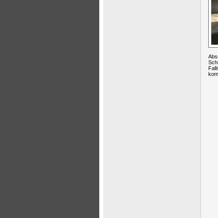
Abso
Sch
Fall
kom