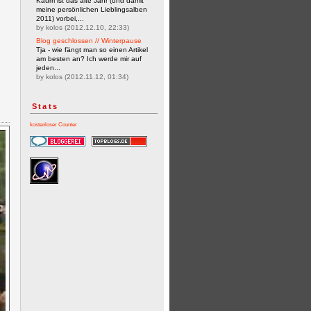
Kaum ist das alte Jahr (und damit
meine persönlichen Lieblingsalben
2011) vorbei,...
by kolos (2012.12.10, 22:33)
Blog geschlossen // Winterpause
Tja - wie fängt man so einen Artikel
am besten an? Ich werde mir auf
jeden...
by kolos (2012.11.12, 01:34)
Stats
kostenloser Counter