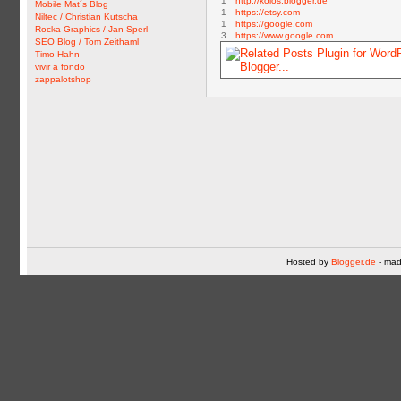
1
http://kolos.blogger.de
Mobile Mat´s Blog
1
https://etsy.com
Niltec / Christian Kutscha
1
https://google.com
Rocka Graphics / Jan Sperl
3
https://www.google.com
SEO Blog / Tom Zeithaml
Timo Hahn
vivir a fondo
zappalotshop
Hosted by
Blogger.de
- mad