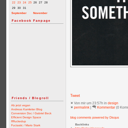
22
23
24
25
26
27
28
29
30
31
September
November
Facebook Fanpage
Tweet
Friends / Blogroll
Von mir
um 23:57h in
design
Ab jetzt vegan
permalink
|
Kommentar
(0 Kom
Andreas Kamleiter Blog
Conversion Doc / Gabriel Beck
Efficient Design Space
blog comments powered by
Disqus
ffffuckedup
Backlinks
Fuctastic / Mario Stark