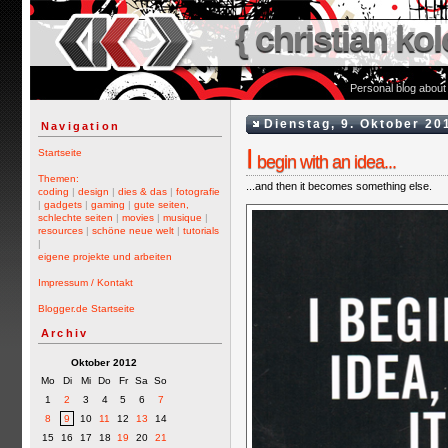
{ christian kol
Personal blog about
Dienstag, 9. Oktober 20
Navigation
I
Startseite
begin with an idea...
Themen:
...and then it becomes something else.
coding
|
design
|
dies & das
|
fotografie
|
gadgets
|
gaming
|
gute seiten,
schlechte seiten
|
movies
|
musique
|
resources
|
schöne neue welt
|
tutorials
|
eigene projekte und arbeiten
Impressum / Kontakt
Blogger.de Startseite
Archiv
Oktober 2012
Mo
Di
Mi
Do
Fr
Sa
So
1
2
3
4
5
6
7
8
9
10
11
12
13
14
15
16
17
18
19
20
21