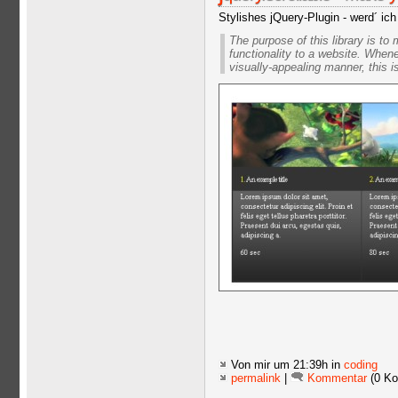
Stylishes jQuery-Plugin - werd´ ich
The purpose of this library is to
functionality to a website. When
visually-appealing manner, this i
Von mir
um 21:39h in
coding
permalink
|
Kommentar
(0 Ko