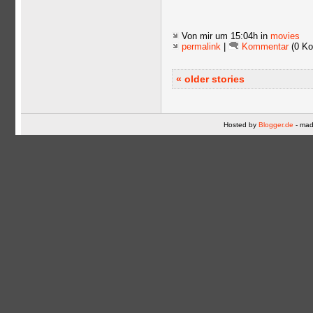
Von mir
um 15:04h in
movies
permalink
|
Kommentar
(0 Ko
« older stories
Hosted by
Blogger.de
- mad