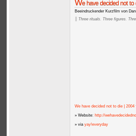
W
e have decided not to d
Beeindruckender Kurzfilm von Danie
Three rituals. Three figures. Th
We have decided not to die | 2004
» Website:
http://wehavedecidedn
» via
yay!everyday