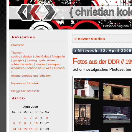
{ christian kol
Personal blog about
Navigation
» newer stories
Startseite
Mittwoch, 22. April 2009
Themen:
coding
|
design
|
dies & das
|
fotografie
F
otos aus der DDR // 1
|
gadgets
|
gaming
|
gute seiten,
schlechte seiten
|
movies
|
musique
|
resources
|
schöne neue welt
|
tutorials
Schön-nostalgisches Photoset bei 
|
eigene projekte und arbeiten
Impressum / Kontakt
Blogger.de Startseite
Archiv
April 2009
Mo
Di
Mi
Do
Fr
Sa
So
1
2
3
4
5
6
7
8
9
10
11
12
13
14
15
16
17
18
19