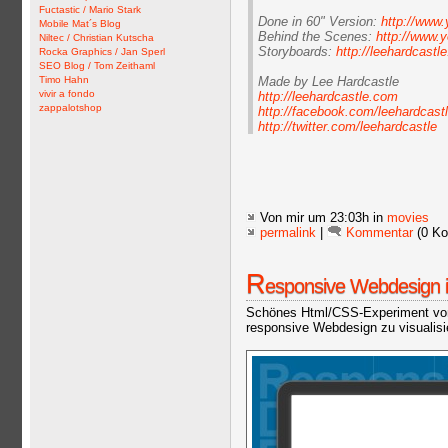
Fuctastic / Mario Stark
Done in 60" Version:
http://www
Mobile Mat´s Blog
Behind the Scenes:
http://www
Niltec / Christian Kutscha
Storyboards:
http://leehardcastl
Rocka Graphics / Jan Sperl
SEO Blog / Tom Zeithaml
Timo Hahn
Made by Lee Hardcastle
vivir a fondo
http://leehardcastle.com
zappalotshop
http://facebook.com/leehardcast
http://twitter.com/leehardcastle
Von mir
um 23:03h in
movies
permalink
|
Kommentar
(0 Ko
R
esponsive Webdesign ill
Schönes Html/CSS-Experiment von
responsive Webdesign zu visualisi