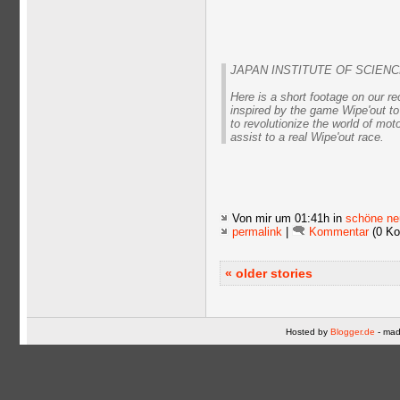
JAPAN INSTITUTE OF SCIEN
Here is a short footage on our r
inspired by the game Wipe'out to
to revolutionize the world of mot
assist to a real Wipe'out race.
Von mir
um 01:41h in
schöne ne
permalink
|
Kommentar
(0 Ko
« older stories
Hosted by
Blogger.de
- mad