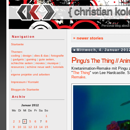
{ christian kol
Personal blog about
Navigation
» newer stories
Startseite
Mittwoch, 4. Januar 201
Themen:
coding
|
design
|
dies & das
|
fotografie
P
ingu's The Thing // Ani
|
gadgets
|
gaming
|
gute seiten,
schlechte seiten
|
movies
|
musique
|
resources
|
schöne neue welt
|
tutorials
Knetanimation-Remake mit Pingu z
|
"
The Thing
" von Lee Hardcastle. 
eigene projekte und arbeiten
Remake
.
Impressum / Kontakt
Blogger.de Startseite
Archiv
Januar 2012
Mo
Di
Mi
Do
Fr
Sa
So
1
2
3
4
5
6
7
8
9
10
11
12
13
14
15