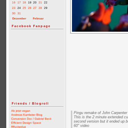
16
17
18
19
20
21
22
23
24
25
26
27
28
29
30
31
Dezember
Februar
Facebook Fanpage
Friends / Blogroll
Ab jetzt vegan
Pingu remake of John Carpente
Andreas Kamleiter Blog
This is the 2 minute extended cu
Conversion Doc / Gabriel Beck
second version but it ended up be
Efficient Design Space
60" video
ffffuckedup